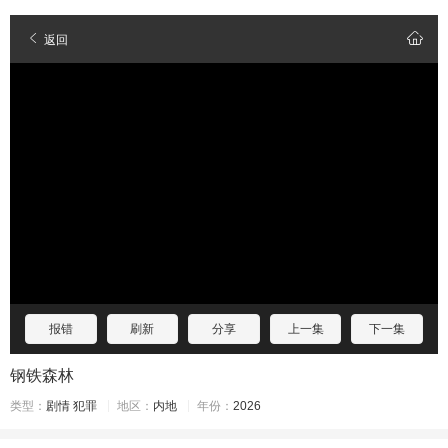
返回
报错
刷新
分享
上一集
下一集
钢铁森林
类型：
剧情
犯罪
地区：
内地
年份：
2026