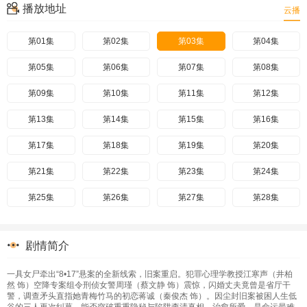
播放地址
云播
第01集
第02集
第03集
第04集
第05集
第06集
第07集
第08集
第09集
第10集
第11集
第12集
第13集
第14集
第15集
第16集
第17集
第18集
第19集
第20集
第21集
第22集
第23集
第24集
第25集
第26集
第27集
第28集
剧情简介
一具女尸牵出“8•17”悬案的全新线索，旧案重启。犯罪心理学教授江寒声（井柏
然 饰）空降专案组令刑侦女警周瑾（蔡文静 饰）震惊，闪婚丈夫竟曾是省厅干
警，调查矛头直指她青梅竹马的初恋蒋诚（秦俊杰 饰）。因尘封旧案被困人生低
谷的三人再次纠葛，能否突破重重隐秘与陷阱查清真相，治愈所爱，是命运最难