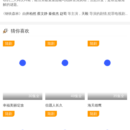
解的谜题。
《钢铁森林》由
井柏然
蔡文静
秦俊杰
赵荀
等主演，
天毅
导演的剧情,犯罪电视剧...
猜你喜欢
陆剧
陆剧
陆剧
30集全
49集全
35集全
幸福美丽绽放
但愿人长久
海天雄鹰
陆剧
陆剧
陆剧