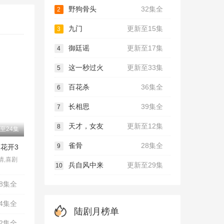
野狗骨头
32集全
2
九门
更新至15集
3
御廷谣
更新至17集
4
这一秒过火
更新至33集
5
百花杀
36集全
6
长相思
39集全
7
天才，女友
更新至12集
8
至24集
雀骨
28集全
9
花开3
剧情,喜剧
兵自风中来
更新至29集
10
38集全
24集全
陆剧月榜单
32集全