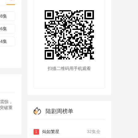
08集
16集
24集
扫描二维码用手机观看
）震惊，
突破重
陆剧周榜单
灿如繁星
32集全
1