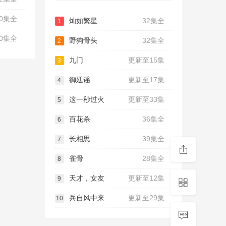
40集全
灿如繁星
32集全
1
30集全
野狗骨头
32集全
2
九门
更新至15集
3
御廷谣
更新至17集
4
这一秒过火
更新至33集
5
百花杀
36集全
6
长相思
39集全
7
雀骨
28集全
8
天才，女友
更新至12集
9
兵自风中来
更新至29集
10