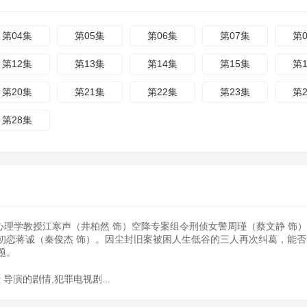
第04集
第05集
第06集
第07集
第
第12集
第13集
第14集
第15集
第
第20集
第21集
第22集
第23集
第
第28集
罪心理学教授江寒声（井柏然 饰）空降专案组令刑侦女警周瑾（蔡文静 饰
初恋蒋诚（秦俊杰 饰）。因尘封旧案被困人生低谷的三人再次纠葛，能否
题。
毅
导演的剧情,犯罪电视剧...