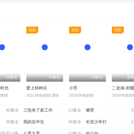
陆剧
陆剧
陆剧
34集全
40集全
18集全
更新
的时光
爱上特种兵
小芳
二龙湖·村暖
地/剧情
2021/内地/剧情,爱情
2026/内地/剧情
2026/内地/
40集全
三悦有了新工作
13集全
燃罪
36集全
我的后半生
36集全
长安少年行
更新至12集
八零九零
43集全
临江仙