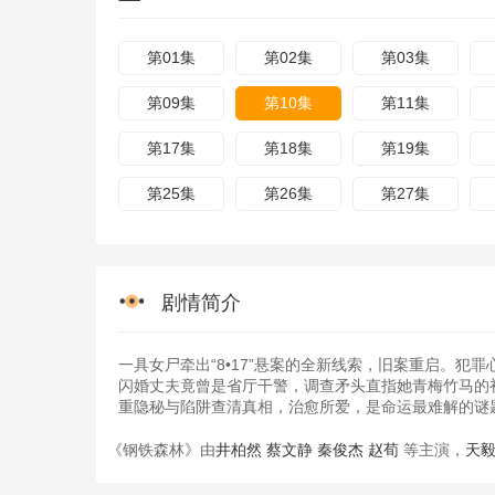
第01集
第02集
第03集
第09集
第10集
第11集
第17集
第18集
第19集
第25集
第26集
第27集
剧情简介
一具女尸牵出“8•17”悬案的全新线索，旧案重启。犯
闪婚丈夫竟曾是省厅干警，调查矛头直指她青梅竹马的
重隐秘与陷阱查清真相，治愈所爱，是命运最难解的谜
《钢铁森林》由
井柏然
蔡文静
秦俊杰
赵荀
等主演，
天