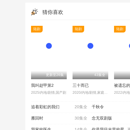
猜你喜欢
陆剧
陆剧
陆剧
更新至26集
43集全
我叫赵甲第2
三十而已
被遗忘
2025/内地/剧情,国产剧
2020/内地/剧情,家庭,国产剧
2022/内
追着彩虹的我们
20集全
千秋令
雁回时
30集全
念无双剧版
我家的医生
14集全
你是我目光里的星