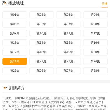
播放地址
云播
第01集
第02集
第03集
第04集
第05集
第06集
第07集
第08集
第09集
第10集
第11集
第12集
第13集
第14集
第15集
第16集
第17集
第18集
第19集
第20集
第21集
第22集
第23集
第24集
第25集
第26集
第27集
第28集
剧情简介
一具女尸牵出“8•17”悬案的全新线索，旧案重启。犯罪心理学教授江寒声（井柏
然 饰）空降专案组令刑侦女警周瑾（蔡文静 饰）震惊，闪婚丈夫竟曾是省厅干
警，调查矛头直指她青梅竹马的初恋蒋诚（秦俊杰 饰）。因尘封旧案被困人生低
谷的三人再次纠葛，能否突破重重隐秘与陷阱查清真相，治愈所爱，是命运最难