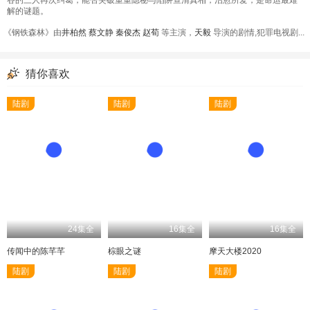
解的谜题。
《钢铁森林》由
井柏然
蔡文静
秦俊杰
赵荀
等主演，
天毅
导演的剧情,犯罪电视剧...
猜你喜欢
陆剧
陆剧
陆剧
24集全
16集全
16集全
传闻中的陈芊芊
棕眼之谜
摩天大楼2020
陆剧
陆剧
陆剧