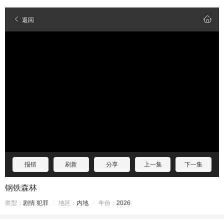
返回
报错
刷新
分享
上一集
下一集
钢铁森林
类型：
剧情
犯罪
地区：
内地
年份：
2026