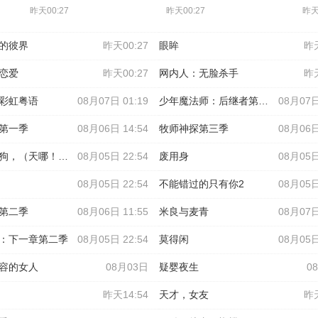
昨天00:27
昨天00:27
昨天
的彼界
昨天00:27
眼眸
昨天
恋爱
昨天00:27
网内人：无脸杀手
昨天
彩虹粤语
08月07日 01:19
少年魔法师：后继者第三季
08月07日
第一季
08月06日 14:54
牧师神探第三季
08月06日
，（天哪！！）
08月05日 22:54
废用身
08月05日
08月05日 22:54
不能错过的只有你2
08月05日
第二季
08月06日 11:55
米良与麦青
08月07日
：下一章第二季
08月05日 22:54
莫得闲
08月05日
容的女人
08月03日
疑婴夜生
0
昨天14:54
天才，女友
昨天