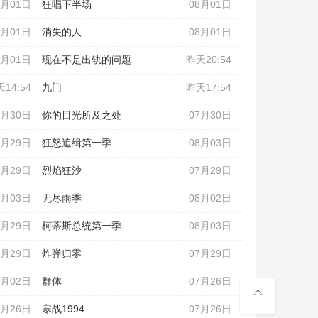
8月01日
狂唱下半场
08月01日
8月01日
消失的人
08月01日
8月01日
现在不是出轨的问题
昨天20:54
14:54
九门
昨天17:54
7月30日
你的目光所及之处
07月30日
7月29日
狂怒追缉第一季
08月03日
7月29日
烈焰狂沙
07月29日
8月03日
无尽雨季
08月02日
7月29日
柯蒂斯总统第一季
08月03日
7月29日
炸弹归零
07月29日
8月02日
群体
07月26日
7月26日
寒战1994
07月26日