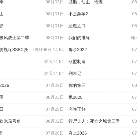
季
08月03日
胚胎，幼虫，蝴蝶
0
山
08月01日
不是羔羊2
0
影
08月01日
恶魔之口
0
披风战士第二季
08月01日
我们的排练
昨天
警视厅SSBC强
08月06日 14:54
母亲2022
0
昨天14:54
欧盟制造
0
昨天14:54
利未记
0
026
07月29日
你的第三
0
季
08月03日
枫2025
0
日
07月29日
今晚正好
0
欧米茄号角
08月02日
行尸走肉：死亡之城第三季
0
作
07月26日
炎上2026
0