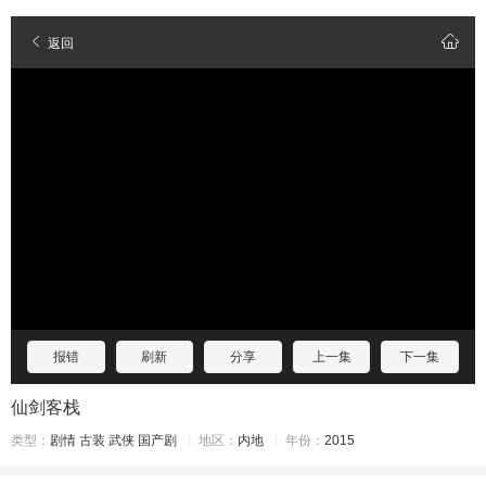
返回
报错
刷新
分享
上一集
下一集
仙剑客栈
类型：
剧情
古装
武侠
国产剧
地区：
内地
年份：
2015