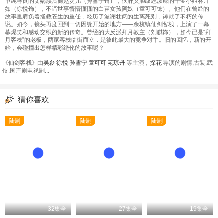
单纯善良的女娲族后裔赵灵儿（孙雪宁饰），侠肝义胆跋扈泼辣的千金小姐林月
如（徐悦饰），不谙世事懵懵懂懂的白苗女孩阿奴（童可可饰）。他们在曾经的
故事里肩负着拯救苍生的重任，经历了波澜壮阔的生离死别，铸就了不朽的传
说。如今，镜头再度回到一切因缘开始的地方——余杭镇仙剑客栈，上演了一幕
幕爆笑和感动交织的新的传奇。曾经的大反派拜月教主（刘骐饰），如今已是“拜
月客栈”的老板，两家客栈临街而立，是彼此最大的竞争对手。旧的回忆，新的开
始，会碰撞出怎样精彩绝伦的故事呢？
《仙剑客栈》由
吴磊
徐悦
孙雪宁
童可可
苑琼丹
等主演，
探花
导演的剧情,古装,武
侠,国产剧电视剧...
猜你喜欢
陆剧
陆剧
陆剧
32集全
27集全
19集全