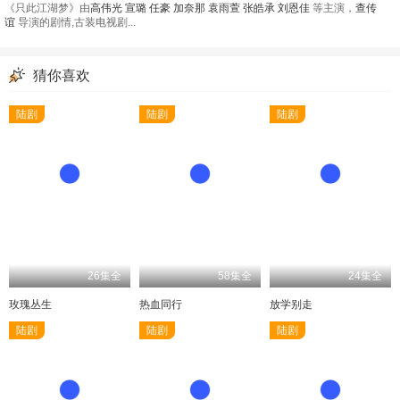
《只此江湖梦》由
高伟光
宣璐
任豪
加奈那
袁雨萱
张皓承
刘恩佳
等主演，
查传
谊
导演的剧情,古装电视剧...
猜你喜欢
陆剧
陆剧
陆剧
26集全
58集全
24集全
玫瑰丛生
热血同行
放学别走
陆剧
陆剧
陆剧