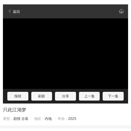
返回
报错
刷新
分享
上一集
下一集
只此江湖梦
类型：
剧情
古装
地区：
内地
年份：
2025