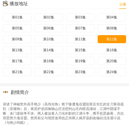
播放地址
云播
第01集
第02集
第03集
第04集
第05集
第06集
第07集
第08集
第09集
第10集
第11集
第12集
第13集
第14集
第15集
第16集
第17集
第18集
第19集
第20集
第21集
第22集
第23集
第24集
剧情简介
讲述了神秘世外高手艳少（高伟光饰）救下惨遭鬼谷盟陷害且失忆的女刀客容疏
狂（宣璐饰）后，将其护送回御驰山庄没想到山庄内暗流涌动，江湖中阴谋不
断，各门派纷争不休。两人被迫卷入刀光剑影的江湖斗争，携手惩恶扬善，共抗
邪恶势力鬼谷盟。然而前尘与现世迷局也正待两人揭开该剧改编自沈沧眉小说
《与艳少同眠》。