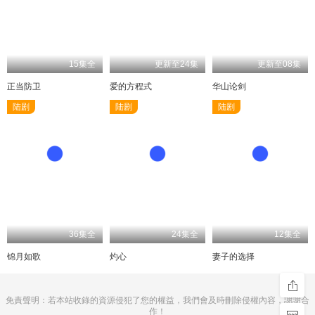
15集全
更新至24集
更新至08集
正当防卫
爱的方程式
华山论剑
陆剧
陆剧
陆剧
36集全
24集全
12集全
锦月如歌
灼心
妻子的选择
免責聲明：若本站收錄的資源侵犯了您的權益，我們會及時刪除侵權內容，謝謝合
作！