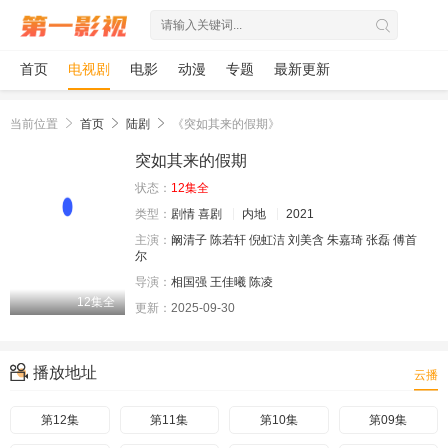
首页
电视剧
电影
动漫
专题
最新更新
当前位置
首页
陆剧
《突如其来的假期》
突如其来的假期
状态：
12集全
类型：
剧情
喜剧
内地
2021
主演：
阚清子
陈若轩
倪虹洁
刘美含
朱嘉琦
张磊
傅首
尔
导演：
相国强
王佳曦
陈凌
12集全
更新：
2025-09-30
播放地址
云播
第12集
第11集
第10集
第09集