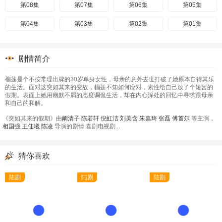
第08集
第07集
第06集
第05集
第04集
第03集
第02集
第01集
剧情简介
榴莲是个不按常理出牌的30岁单身女性，母亲的意外去世打破了她原本自得其乐
的生活。面对这突如其来的变故，榴莲不知如何应对，索性给自己放了个短暂的
假期。表面上她用幽默不屑的态度调侃生活，却在内心深处的回忆中寻求跟母亲
和自己的和解。
《突如其来的假期》由
阚清子
陈若轩
倪虹洁
刘美含
朱嘉琦
张磊
傅首尔
等主演，
相国强
王佳曦
陈凌
导演的剧情,喜剧电视剧...
猜你喜欢
陆剧
陆剧
陆剧