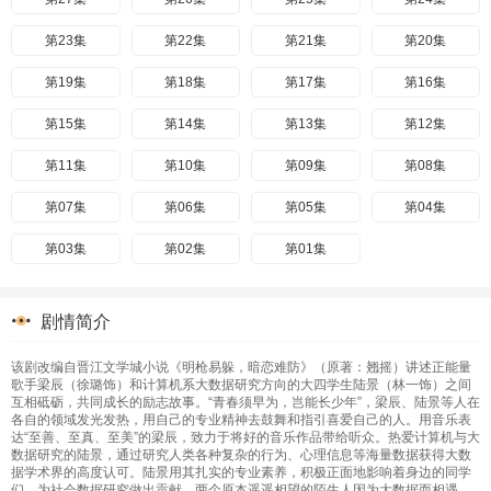
第23集
第22集
第21集
第20集
第19集
第18集
第17集
第16集
第15集
第14集
第13集
第12集
第11集
第10集
第09集
第08集
第07集
第06集
第05集
第04集
第03集
第02集
第01集
剧情简介
该剧改编自晋江文学城小说《明枪易躲，暗恋难防》（原著：翘摇）讲述正能量
歌手梁辰（徐璐饰）和计算机系大数据研究方向的大四学生陆景（林一饰）之间
互相砥砺，共同成长的励志故事。“青春须早为，岂能长少年”，梁辰、陆景等人在
各自的领域发光发热，用自己的专业精神去鼓舞和指引喜爱自己的人。用音乐表
达“至善、至真、至美”的梁辰，致力于将好的音乐作品带给听众。热爱计算机与大
数据研究的陆景，通过研究人类各种复杂的行为、心理信息等海量数据获得大数
据学术界的高度认可。陆景用其扎实的专业素养，积极正面地影响着身边的同学
们，为社会数据研究做出贡献。两个原本遥遥相望的陌生人因为大数据而相遇，