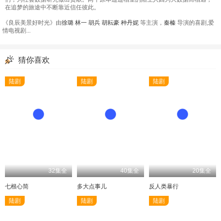
在追梦的旅途中不断靠近信任彼此。
《良辰美景好时光》由
徐璐
林一
胡兵
胡耘豪
种丹妮
等主演，
秦榛
导演的喜剧,爱
情电视剧...
猜你喜欢
陆剧
陆剧
陆剧
32集全
40集全
20集全
七根心简
多大点事儿
反人类暴行
陆剧
陆剧
陆剧