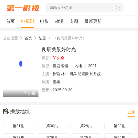
首页
电视剧
电影
动漫
专题
最新更新
当前位置
首页
陆剧
《良辰美景好时光》
良辰美景好时光
状态：
31集全
类型：
喜剧
爱情
内地
2021
主演：
徐璐
林一
胡兵
胡耘豪
种丹妮
导演：
秦榛
更新：
2025-09-30
31集全
播放地址
云播
第31集
第30集
第29集
第28集
第27集
第26集
第25集
第24集