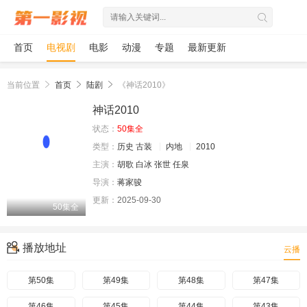
首页
电视剧
电影
动漫
专题
最新更新
当前位置
首页
陆剧
《神话2010》
神话2010
状态：
50集全
类型：
历史
古装
内地
2010
主演：
胡歌
白冰
张世
任泉
导演：
蒋家骏
更新：
2025-09-30
50集全
播放地址
云播
第50集
第49集
第48集
第47集
第46集
第45集
第44集
第43集