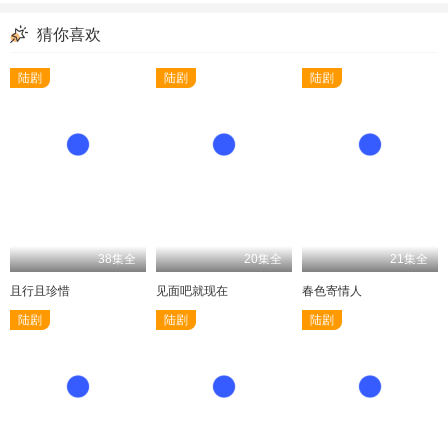
猜你喜欢
陆剧
陆剧
陆剧
38集全
20集全
21集全
且行且珍惜
见面吧就现在
春色寄情人
陆剧
陆剧
陆剧