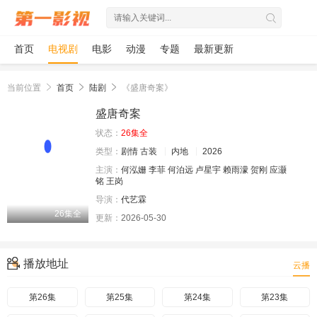
首页
电视剧
电影
动漫
专题
最新更新
当前位置
首页
陆剧
《盛唐奇案》
盛唐奇案
状态：
26集全
类型：
剧情
古装
内地
2026
主演：
何泓姗
李菲
何泊远
卢星宇
赖雨濛
贺刚
应灏
铭
王岗
导演：
代艺霖
26集全
更新：
2026-05-30
播放地址
云播
第26集
第25集
第24集
第23集