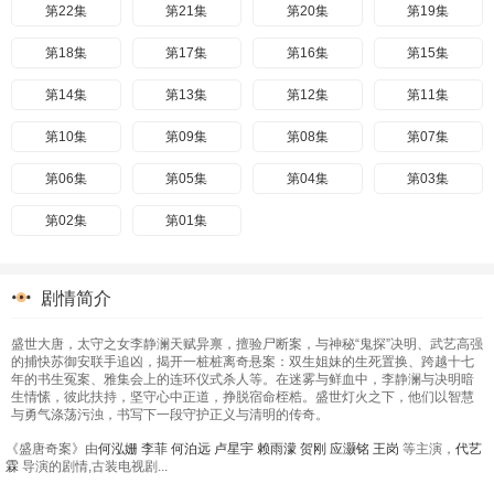
第22集
第21集
第20集
第19集
第18集
第17集
第16集
第15集
第14集
第13集
第12集
第11集
第10集
第09集
第08集
第07集
第06集
第05集
第04集
第03集
第02集
第01集
剧情简介
盛世大唐，太守之女李静澜天赋异禀，擅验尸断案，与神秘“鬼探”决明、武艺高强
的捕快苏御安联手追凶，揭开一桩桩离奇悬案：双生姐妹的生死置换、跨越十七
年的书生冤案、雅集会上的连环仪式杀人等。在迷雾与鲜血中，李静澜与决明暗
生情愫，彼此扶持，坚守心中正道，挣脱宿命桎梏。盛世灯火之下，他们以智慧
与勇气涤荡污浊，书写下一段守护正义与清明的传奇。
《盛唐奇案》由
何泓姗
李菲
何泊远
卢星宇
赖雨濛
贺刚
应灏铭
王岗
等主演，
代艺
霖
导演的剧情,古装电视剧...