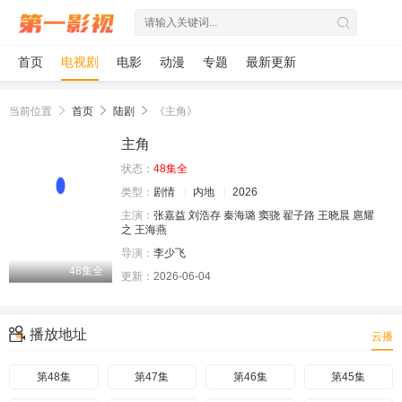
首页
电视剧
电影
动漫
专题
最新更新
当前位置
首页
陆剧
《主角》
主角
状态：
48集全
类型：
剧情
内地
2026
主演：
张嘉益
刘浩存
秦海璐
窦骁
翟子路
王晓晨
扈耀
之
王海燕
导演：
李少飞
48集全
更新：
2026-06-04
播放地址
云播
第48集
第47集
第46集
第45集