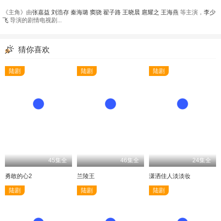
《主角》由
张嘉益
刘浩存
秦海璐
窦骁
翟子路
王晓晨
扈耀之
王海燕
等主演，
李少
飞
导演的剧情电视剧...
猜你喜欢
陆剧
陆剧
陆剧
45集全
46集全
24集全
勇敢的心2
兰陵王
潇洒佳人淡淡妆
陆剧
陆剧
陆剧