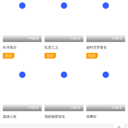
44集全
41集全
30集全
长河落日
乱世三义
超时空罗曼史
陆剧
陆剧
陆剧
24集全
24集全
22集全
诡迷心笑
我的秘密室友
祝卿好