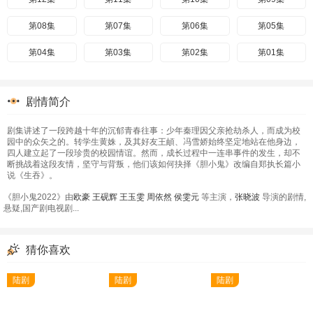
第08集
第07集
第06集
第05集
第04集
第03集
第02集
第01集
剧情简介
剧集讲述了一段跨越十年的沉郁青春往事：少年秦理因父亲抢劫杀人，而成为校
园中的众矢之的。转学生黄姝，及其好友王頔、冯雪娇始终坚定地站在他身边，
四人建立起了一段珍贵的校园情谊。然而，成长过程中一连串事件的发生，却不
断挑战着这段友情，坚守与背叛，他们该如何抉择《胆小鬼》改编自郑执长篇小
说《生吞》。
《胆小鬼2022》由
欧豪
王砚辉
王玉雯
周依然
侯雯元
等主演，
张晓波
导演的剧情,
悬疑,国产剧电视剧...
猜你喜欢
陆剧
陆剧
陆剧