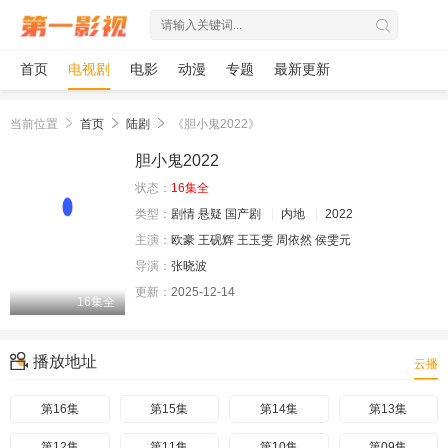
首页
电视剧
电影
动漫
专题
最新更新
当前位置
首页
陆剧
《胆小鬼2022》
胆小鬼2022
状态：
16集全
类型：
剧情
悬疑
国产剧
内地
2022
主演：
欧豪
王砚辉
王玉雯
周依然
侯雯元
导演：
张晓波
更新：
2025-12-14
16集全
播放地址
云播
第16集
第15集
第14集
第13集
第12集
第11集
第10集
第09集