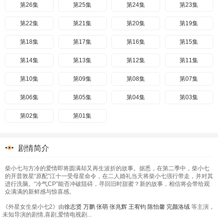
第26集
第25集
第24集
第23集
第22集
第21集
第20集
第19集
第18集
第17集
第16集
第15集
第14集
第13集
第12集
第11集
第10集
第09集
第08集
第07集
第06集
第05集
第04集
第03集
第02集
第01集
剧情简介
柴小七与方冷的爱情即将圆满却又再生波折的故事。据悉，在第二季中，柴小七
的开普敦星“原配”江十一受母星命令，在二人婚礼当天将柴小七强行带走，并对其
进行洗脑。“冷气CP”能否冲破阻碍，寻回旧时甜蜜？新的故事，相信将会带给观
众满满的新鲜感与惊喜感。
《外星女生柴小七2》由
徐志贤
万鹏
张萌
张兆辉
王宥钧
陈怡馨
完颜洛绒
等主演，
未知导演的剧情,喜剧,爱情电视剧...