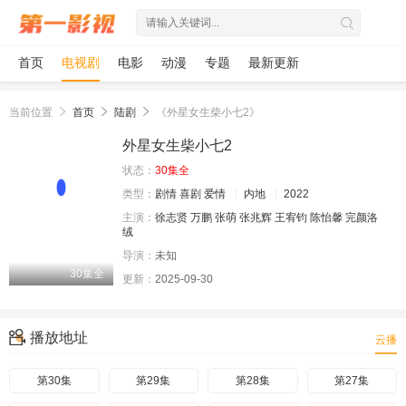
首页
电视剧
电影
动漫
专题
最新更新
当前位置
首页
陆剧
《外星女生柴小七2》
外星女生柴小七2
状态：
30集全
类型：
剧情
喜剧
爱情
内地
2022
主演：
徐志贤
万鹏
张萌
张兆辉
王宥钧
陈怡馨
完颜洛
绒
导演：
未知
30集全
更新：
2025-09-30
播放地址
云播
第30集
第29集
第28集
第27集