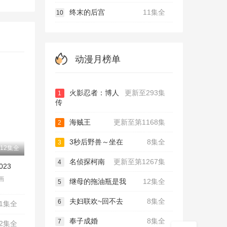
终末的后宫
11集全
10
动漫月榜单
火影忍者：博人
更新至293集
1
传
海贼王
更新至第1168集
2
3秒后野兽～坐在
8集全
3
12集全
名侦探柯南
更新至第1267集
4
023
画
继母的拖油瓶是我
12集全
5
夫妇联欢~回不去
8集全
6
1集全
奉子成婚
8集全
7
12集全