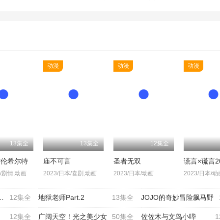
动漫
动漫
动漫
13集全
13集全
12集全
布伦希尔特
庙不可言
圣者无双
谎言×谎言2
本/剧情,动画
2023/日本/喜剧,动画
2023/日本/动画
2023/日本/动
12集全
地狱老师Part.2
13集全
JOJO的奇妙冒险飙马野
12集全
广阔天空！光之美少女
50集全
佐佐木与文鸟小哔