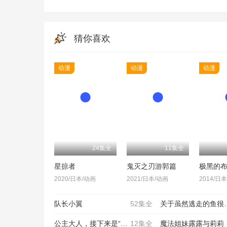
猜你喜欢
动漫
动漫
动漫
24集全
11集全
星掠者
鬼灭之刃游郭篇
极黑的
2020/日本/动画
2021/日本/动画
2014/日
队长小翼
52集全
关于虽然逃走的鱼很大、但
公主大人，接下来是“拷问
12集全
魔法姐妹露露与莉莉