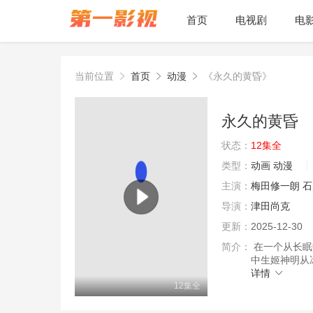
首页
电视剧
电
当前位置
首页
动漫
《永久的黄昏》
永久的黄昏
状态：
12集全
类型：
动画
动漫
主演：
梅田修一朗
石
导演：
津田尚克
更新：
2025-12-30
简介：
在一个从长眠
中生姬神明从
详情
12集全