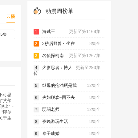
动漫周榜单
云播
海贼王
更新至第1168集
1
05集
3秒后野兽～坐在
8集全
2
名侦探柯南
更新至第1267集
3
火影忍者：博人
更新至293集
4
传
继母的拖油瓶是我
12集全
5
不可思
夫妇联欢~回不去
8集全
6
“艾尔
说出“ト
弱弱老师
12集全
7
”即使
关于生
夜晚游玩生活
8集全
8
奉子成婚
8集全
9