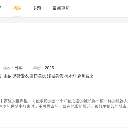
影
动漫
专题
最新更新
地区：
日本
年份：
2025
川由依
茅野爱衣
富田美忧
泽城美雪
楠木灯
森川智之
中苏醒的世界里，向他求婚的是一个和他心爱的她长得一模一样的机器人
冰冷的睡梦中醒来时，不可思议的一幕在他眼前展开。被战争摧毁的城市