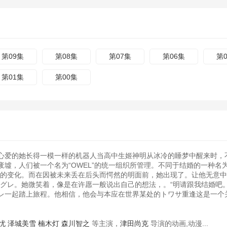
第09集
第08集
第07集
第06集
第
第01集
第00集
心爱的她长得一模一样的机器人当高中生姬神明从冰冷的睡梦中醒来时，
墟，人们被一个名为“OWEL”的统一组织所管理。不同于结婚的一种名为
大的变化。而在因被未来丢在后头而愕然的明面前，她出现了。让他无意中
グレ。她微笑着，像是在许愿一般说出自己的想法，。“明请跟我结婚吧。
レ一起踏上旅程。他相信，他会与本应在世界某处的トワサ重逢这是一个
忧
泽城美雪
楠木灯
森川智之
等主演，
津田尚克
导演的动画,动漫...