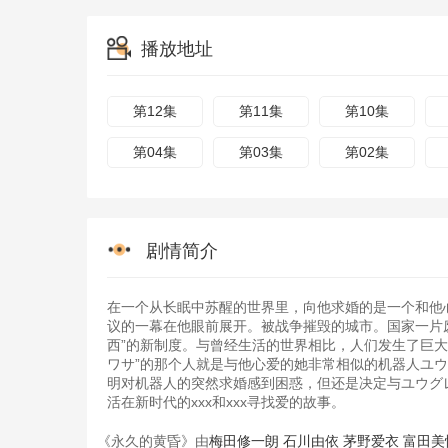
播放地址
第12集
第11集
第10集
第04集
第03集
第02集
剧情简介
在一个从长眠中苏醒的世界里，向他求婚的是一个和他
议的一幕在他眼前展开。被战争摧毁的城市。国家一片废
西”的新制度。与曾经生活的世界相比，人们发生了巨
ワサ”的那个人就是与他心爱的她非常相似的机器人ユウ
明对机器人的突然求婚感到困惑，但还是决定与ユウグ
活在新时代的xxx和xxx寻找爱的故事。
《永久的黄昏》由
梅田修一朗
石川由依
茅野爱衣
富田美