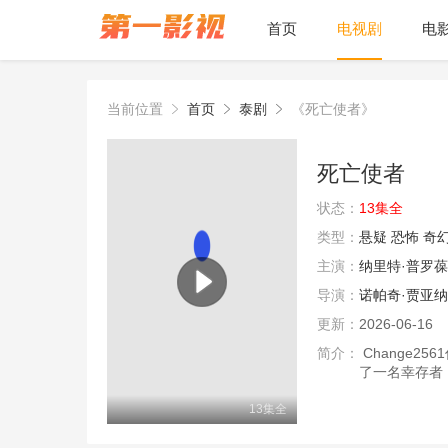
首页
电视剧
电
当前位置
首页
泰剧
《死亡使者》
死亡使者
状态：
13集全
类型：
悬疑
恐怖
奇
主演：
纳里特·普罗
导演：
诺帕奇·贾亚
更新：
2026-06-16
简介：
Change2
了一名幸存者
13集全