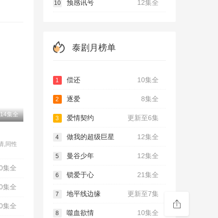
预感讯号
12集全
10
泰剧月榜单
偿还
10集全
1
逐爱
8集全
2
14集全
爱情契约
更新至6集
3
做我的超级巨星
12集全
4
爱情,同性
曼谷少年
12集全
5
10集全
锁爱于心
21集全
6
10集全
地平线边缘
更新至7集
7
10集全
噬血欲情
10集全
8