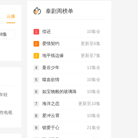
泰剧周榜单
云播
偿还
10集全
1
08集
爱情契约
更新至6集
2
地平线边缘
更新至7集
3
曼谷少年
12集全
4
噬血欲情
10集全
5
如宝物般的玻璃珠
10集全
6
年轻
海洋之恋
更新至10集
7
同性电视
爱冲云霄
10集全
8
锁爱于心
21集全
9