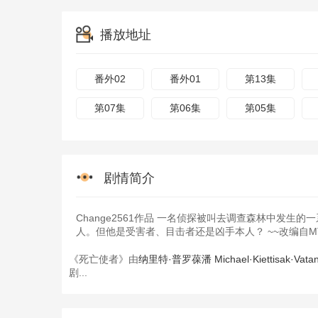
播放地址
番外02
番外01
第13集
第07集
第06集
第05集
剧情简介
Change2561作品 一名侦探被叫去调查森林中发
人。但他是受害者、目击者还是凶手本人？ ~~改编自MTRD
《死亡使者》由
纳里特·普罗葆潘
Michael·Kiettisak·Vata
剧...