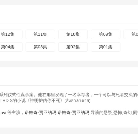
第12集
第11集
第10集
第09集
第
第04集
第03集
第02集
第01集
生的一系列仪式性谋杀案。他在那里发现了一名幸存者，一个可以与死者交流的
.S的小说《神明护佑你不死》(สิงสาลาตาย)
navi
等主演，
诺帕奇·贾亚纳玛
诺帕奇·贾亚纳玛
导演的悬疑,恐怖,奇幻,