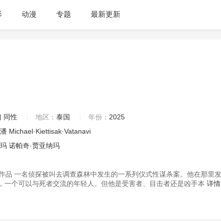
影
动漫
专题
最新更新
幻
同性
地区：
泰国
年份：
2025
葆潘
Michael·Kiettisak·Vatanavi
纳玛
诺帕奇·贾亚纳玛
561作品 一名侦探被叫去调查森林中发生的一系列仪式性谋杀案。他在那里
，一个可以与死者交流的年轻人。但他是受害者、目击者还是凶手本
详