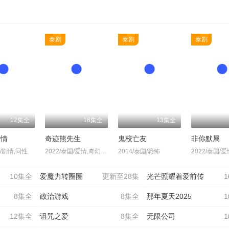
泰剧
泰剧
泰剧
12集全
16集全
13集全
爱情
奇迹熊先生
鬼校亡友
非你默属
国/剧情,同性
2022/泰国/爱情,奇幻,同性
2014/泰国/恐怖
2022/泰国/
10集全
爱魔力转圈圈
更新至28集
光芒照耀着爱前传
8集全
政治游戏
8集全
那年夏天2025
12集全
诅咒之爱
8集全
无限公司